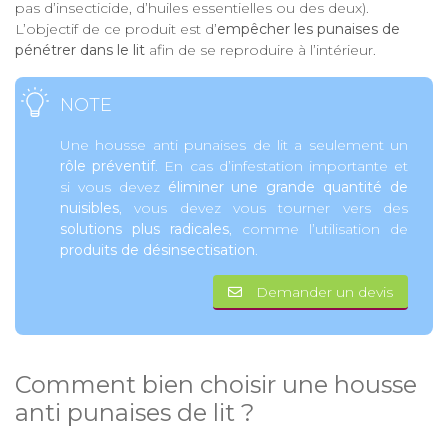
pas d’insecticide, d’huiles essentielles ou des deux).
L’objectif de ce produit est d’
empêcher les punaises de
pénétrer dans le lit
afin de se reproduire à l’intérieur.
NOTE
Une housse anti punaises de lit a seulement un
rôle préventif
. En cas d’infestation importante et
si vous devez
éliminer une grande quantité de
nuisibles
, vous devez vous tourner vers des
solutions plus radicales
, comme l’utilisation de
produits de désinsectisation
.
Demander un devis
Comment bien choisir une housse
anti punaises de lit ?