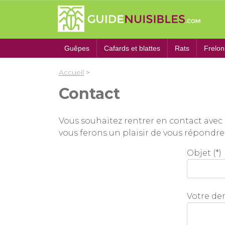
Guêpes
Cafards et blattes
Rats
Frelon
Accueil
>
Contact
Vous souhaitez rentrer en contact ave
vous ferons un plaisir de vous répondre
Objet (*)
Votre de