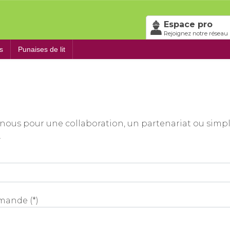
Espace pro
Rejoignez notre réseau 
s
Punaises de lit
c nous pour une collaboration, un partenariat ou si
.
mande (*)