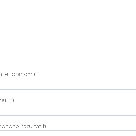
m et prénom (*)
ail (*)
éphone (facultatif)