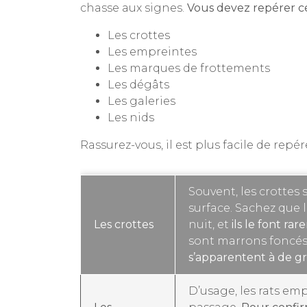
chasse aux signes.
Vous devez repérer ce
Les crottes
Les empreintes
Les marques de frottements
Les dégâts
Les galeries
Les nids
Rassurez-vous, il est plus facile de repér
Souvent, les crottes
surface. Sachez que 
Les crottes
nuit, et
ils le font ra
sont marrons foncés
s’apparentent à de gro
D’usage, les rats e