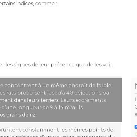
rtains indices
, comme :
er les signes de leur présence que de les voir.
 se concentrent à un même endroit de faible
les rats produisent jusqu’à 40 déjections par
rement dans leurs terriers
. Leurs excréments
 d’une longueur de 9 à 14 mm.
Ils
s grains de riz
.
mpruntent constamment les mêmes points de