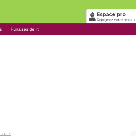
Espace pro
Rejoignez notre réseau 
s
Punaises de lit
s rats