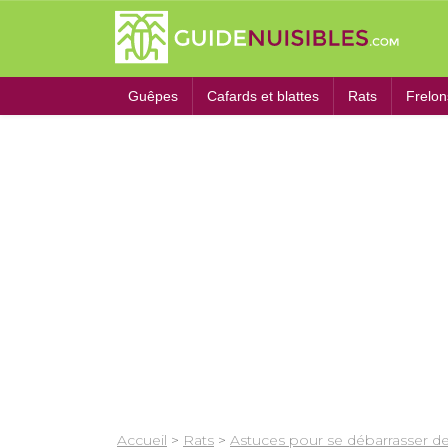
Guêpes
Cafards et blattes
Rats
Frelon
Accueil
>
Rats
>
Astuces pour se débarrasser de