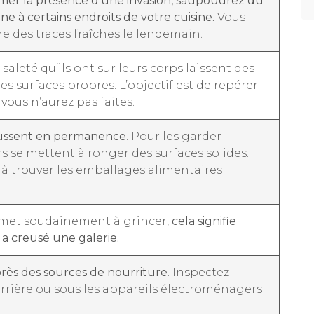
mer la présence d’une invasion, saupoudrez du
ne à certains endroits de votre cuisine.
Vous
re des traces fraîches le lendemain.
 saleté qu’ils ont sur leurs corps laissent des
les surfaces propres. L’objectif est de repérer
 vous n’aurez pas faites.
oussent en permanence
. Pour les garder
rs se mettent à ronger des surfaces solides.
à trouver les emballages alimentaires
 met soudainement à grincer,
cela signifie
 a creusé une galerie.
près des sources de nourriture
. Inspectez
rière ou sous les appareils électroménagers