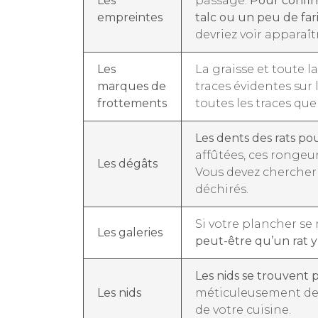
Les
passage.
Pour confir
empreintes
talc ou un peu de fari
devriez voir apparaît
Les
La graisse et toute la
marques de
traces évidentes sur 
frottements
toutes les traces que
Les
dents des rats p
affûtées, ces rongeu
Les dégâts
Vous devez chercher 
déchirés.
Si votre plancher se
Les galeries
peut-être qu’un rat y
Les nids se trouvent 
Les nids
méticuleusement der
de votre cuisine.