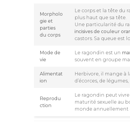
Le corps et la tête du
Morpholo
plus haut que sa tête.
gie et
Une particularité du r
parties
incisives de couleur or
du corps
castors. Sa queue est l
Mode de
Le ragondin est un
ma
vie
souvent en groupe mai
Alimentat
Herbivore, il mange à la
ion
d’écorces, de légumes, d
Le ragondin peut vivr
Reprodu
maturité sexuelle au b
ction
monde annuellement