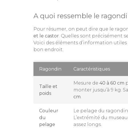
A quoi ressemble le ragondi
Pour résumer, on peut dire que le rag
et le castor
. Quelles sont précisément se
Voici des éléments d’information utiles
bon endroit.
Ragondin
Caractéristiques
Mesure de
40 à 60 cm
p
Taille et
monter jusqu’à 9 kg. S
poids
cm
.
Couleur
Le pelage du ragondin
du
L’extrémité du museau e
pelage
assez longs.