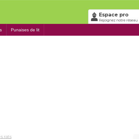
Espace pro
Rejoignez notre réseau 
s
Punaises de lit
s rats