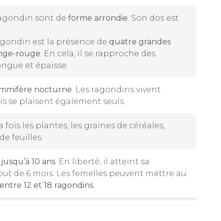
 ragondin sont de
forme arrondie
. Son dos est
agondin est la présence de
quatre grandes
ange-rouge
. En cela, il se rapproche des
ongue et épaisse.
mmifère nocturne
. Les ragondins vivent
s se plaisent également seuls.
 fois les plantes, les graines de céréales,
e feuilles.
e
jusqu’à 10 ans
. En liberté, il atteint sa
out de 6 mois. Les femelles peuvent mettre au
entre 12 et 18 ragondins
.