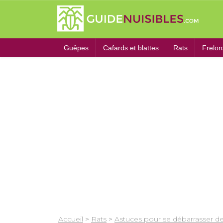
Guêpes
Cafards et blattes
Rats
Frelon
Accueil
>
Rats
>
Astuces pour se débarrasser de