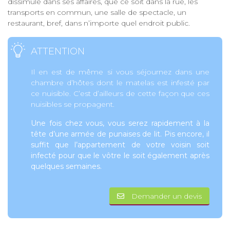
dissimule dans ses affaires, que ce soit dans la rue, les
transports en commun, une salle de spectacle, un
restaurant, bref, dans n’importe quel endroit public.
ATTENTION
Il en est de même si vous séjournez dans une
chambre d’hôtes dont le matelas est infesté par
ce nuisible. C’est d’ailleurs de cette façon que ces
nuisibles se propagent.
Une fois chez vous, vous serez rapidement à la
tête d’une armée de punaises de lit. Pis encore, il
suffit que l’appartement de votre voisin soit
infecté pour que le vôtre le soit également après
quelques semaines.
Demander un devis