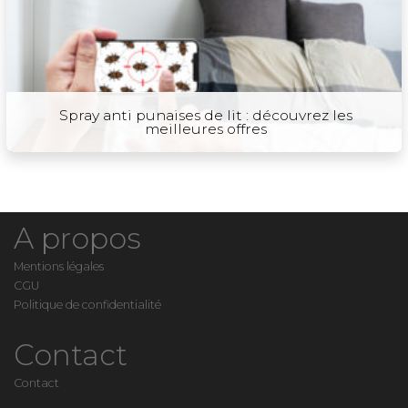
Spray anti punaises de lit : découvrez les
meilleures offres
A propos
Mentions légales
CGU
Politique de confidentialité
Contact
Contact