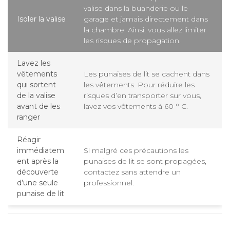
valise dans la buanderie ou le
Isoler la valise
garage et jamais directement dans
la chambre. Ainsi, vous allez limiter
les risques de propagation.
Lavez les
vêtements
Les punaises de lit se cachent dans
qui sortent
les vêtements. Pour réduire les
de la valise
risques d’en transporter sur vous,
avant de les
lavez vos vêtements à 60 ° C.
ranger
Réagir
immédiatem
Si malgré ces précautions les
ent après la
punaises de lit se sont propagées,
découverte
contactez sans attendre un
d’une seule
professionnel.
punaise de lit