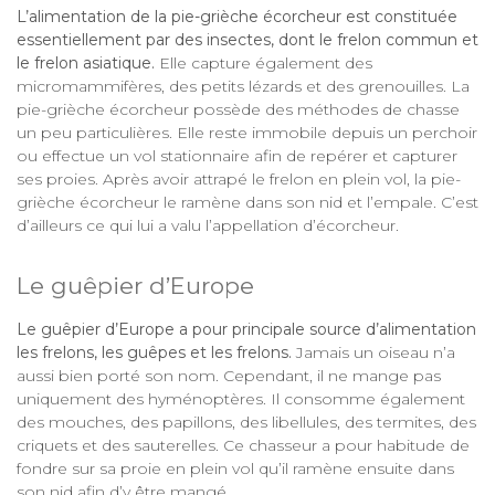
L’alimentation de la pie-grièche écorcheur est constituée
essentiellement par des insectes, dont le frelon commun et
le frelon asiatique.
Elle capture également des
micromammifères, des petits lézards et des grenouilles. La
pie-grièche écorcheur possède des méthodes de chasse
un peu particulières. Elle reste immobile depuis un perchoir
ou effectue un vol stationnaire afin de repérer et capturer
ses proies. Après avoir attrapé le frelon en plein vol, la pie-
grièche écorcheur le ramène dans son nid et l’empale. C’est
d’ailleurs ce qui lui a valu l’appellation d’écorcheur.
Le guêpier d’Europe
Le guêpier d’Europe a pour principale source d’alimentation
les frelons, les guêpes et les frelons.
Jamais un oiseau n’a
aussi bien porté son nom. Cependant, il ne mange pas
uniquement des hyménoptères. Il consomme également
des mouches, des papillons, des libellules, des termites, des
criquets et des sauterelles. Ce chasseur a pour habitude de
fondre sur sa proie en plein vol qu’il ramène ensuite dans
son nid afin d’y être mangé.