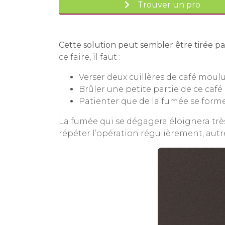
Trouver un pro
Cette solution peut sembler être tirée p
ce faire, il faut :
Verser deux cuillères de café moul
Brûler une petite partie de ce caf
Patienter que de la fumée se forme
La fumée qui se dégagera éloignera trè
répéter l’opération régulièrement, autr