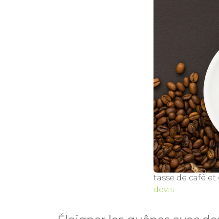
tasse de café et
devis