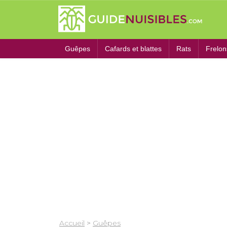
Guêpes
Cafards et blattes
Rats
Frelon
Accueil
>
Guêpes