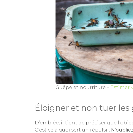
Guêpe et nourriture –
Estimer v
Éloigner et non tuer le
D’emblée, il tient de préciser que l’obje
C’est ce à quoi sert un répulsif.
N’oubliez