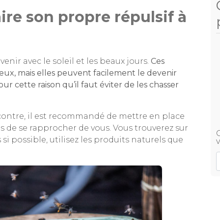
ire son propre répulsif à
nir avec le soleil et les beaux jours.
Ces
eux, mais elles peuvent facilement le devenir
ur cette raison qu’il faut éviter de les chasser
 contre, il est recommandé de mettre en place
s de se rapprocher de vous. Vous trouverez sur
 si possible, utilisez les produits naturels que
v