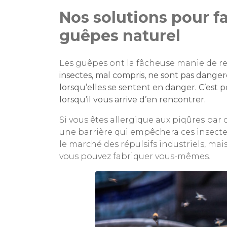
Nos solutions pour fa
guêpes naturel
Les guêpes ont la fâcheuse manie de reve
insectes, mal compris, ne sont pas danger
lorsqu’elles se sentent en danger. C’est po
lorsqu’il vous arrive d’en rencontrer.
Si vous êtes allergique aux piqûres par
une barrière qui empêchera ces insecte
le marché des répulsifs industriels, mais
vous pouvez fabriquer vous-mêmes.