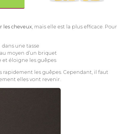
ar les cheveux
, mais elle est la plus efficace. Pour
u dans une tasse
é au moyen d’un briquet
 et éloigne les guêpes
s rapidement les guêpes. Cependant, il faut
ement elles vont revenir.